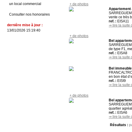
un local commercial
+ de photos
Appartement 
SARREGUEMINES
Consulter nos honoraires
vente ce très 
ref. :
EISA11
dernière mise à jour :
⇒ lire la suite 
13/01/2026 15:19:40
+ de photos
Bel appartem
SARREGUEMINES
de type F1, me
ref. :
EISA8
⇒ lire la suite 
Bel immeuble
FRANCALTROFF,
en bon état d’
ref. :
EISI9
⇒ lire la suite 
+ de photos
Bel apparteme
SARREGUEMINES
quartier agréab
ref. :
EISA6
⇒ lire la suite 
Résultats :
p