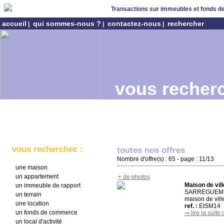
Transactions sur immeubles et fonds 
accueil
qui sommes-nous ?
contactez-nous
rechercher
|
|
|
vous recherc
vous recherchez :
toutes nos offres
Nombre d'offre(s) : 65 - page : 11/13
une maison
un appartement
+ de photos
Maison de vill
un immeuble de rapport
SARREGUEMINES
un terrain
maison de vill
une location
ref. :
EISM14
un fonds de commerce
⇒ lire la suite 
un local d'activité