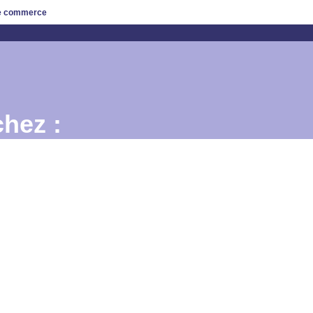
de commerce
hez :