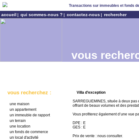
Transactions sur immeubles et fonds 
accueil
qui sommes-nous ?
contactez-nous
rechercher
|
|
|
vous recherc
vous recherchez :
Villa d’exception
SARREGUEMINES, située à deux pas du c
une maison
offrant de beaux volumes et des prestat
un appartement
Vous profiterez également d’une vue pa
un immeuble de rapport
un terrain
DPE : E
une location
GES : E
un fonds de commerce
Prix de vente : nous consulter.
un local d'activité