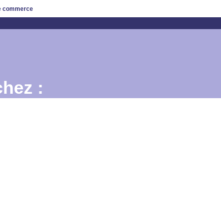
de commerce
hez :