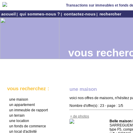
Transactions sur immeubles et fonds 
accueil
qui sommes-nous ?
contactez-nous
rechercher
|
|
|
vous recherc
vous recherchez :
une maison
voici nos offres de maisons, n'hésitez
une maison
un appartement
Nombre d'offre(s) : 23 - page : 1/5
un immeuble de rapport
un terrain
+ de photos
une location
Belle maison 
SARREGUEMINES
un fonds de commerce
type F5, compr
un local d'activité