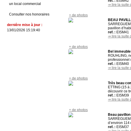
ref. :
EISM42
un local commercial
⇒ lire la suite 
Consulter nos honoraires
+ de photos
BEAU PAVILL
SARREGUEMINES
dernière mise à jour :
pavillon d’hab
13/01/2026 15:19:40
ref. :
EISM41
⇒ lire la suite 
+ de photos
Bel immeuble 
ROUHLING, nous
professionnel (
ref. :
EISM40
⇒ lire la suite 
+ de photos
Très beau com
ETTING (15 à 
découvrir ce t
ref. :
EISM39
⇒ lire la suite 
+ de photos
Beau pavillon 
SARREGUEMINES
d’environ 114 m
ref. :
EISM37