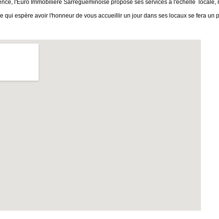
nce, l'Euro Immobilière Sarregueminoise propose ses services à l'échelle locale, n
qui espère avoir l'honneur de vous accueillir un jour dans ses locaux se fera un 