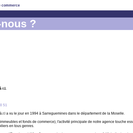
de commerce
-nous ?
r.l.
70 51
.r.l a vu le jour en 1994 à Sarreguemines dans le département de la Moselle.
ur immeubles et fonds de commerce), l'activité principale de notre agence touche es
iliers en tous genres.